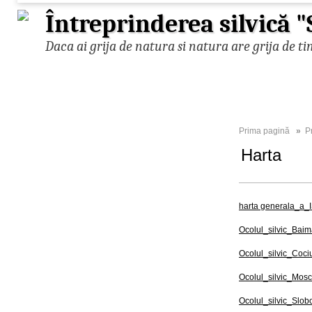
Întreprinderea silvică "
Daca ai grija de natura si natura are grija de ti
Prima pagină
»
P
Harta
harta generala_a_
Ocolul_silvic_Baim
Ocolul_silvic_Cociu
Ocolul_silvic_Mosc
Ocolul_silvic_Slob