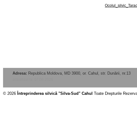
Ocolul_silvic_Tarac
Adresa:
Republica Moldova, MD 3900, or. Cahul, str. Dunării, nr.13
actualizat la: 07.08.2026
© 2026
Întreprinderea silvică "Silva-Sud" Cahul
Toate Drepturile Rezerv